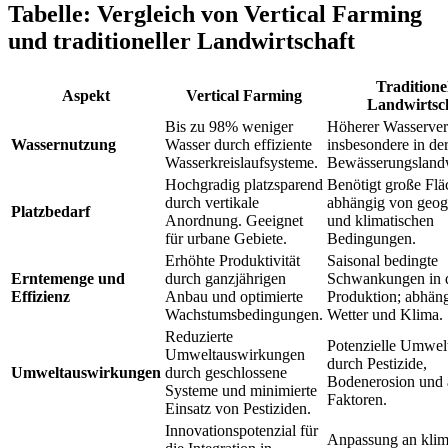
Tabelle: Vergleich von Vertical Farming
und traditioneller Landwirtschaft
Traditione
Aspekt
Vertical Farming
Landwirtsc
Bis zu 98% weniger
Höherer Wasserver
Wassernutzung
Wasser durch effiziente
insbesondere in de
Wasserkreislaufsysteme.
Bewässerungslandw
Hochgradig platzsparend
Benötigt große Flä
durch vertikale
abhängig von geog
Platzbedarf
Anordnung. Geeignet
und klimatischen
für urbane Gebiete.
Bedingungen.
Erhöhte Produktivität
Saisonal bedingte
Erntemenge und
durch ganzjährigen
Schwankungen in 
Effizienz
Anbau und optimierte
Produktion; abhän
Wachstumsbedingungen.
Wetter und Klima.
Reduzierte
Potenzielle Umwel
Umweltauswirkungen
durch Pestizide,
Umweltauswirkungen
durch geschlossene
Bodenerosion und 
Systeme und minimierte
Faktoren.
Einsatz von Pestiziden.
Innovationspotenzial für
Anpassung an klim