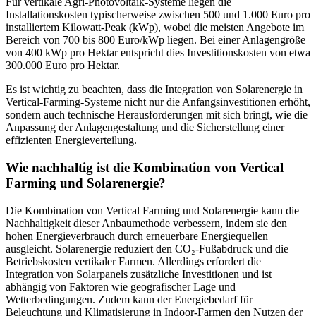
Für vertikale Agri-Photovoltaik-Systeme liegen die
Installationskosten typischerweise zwischen 500 und 1.000 Euro pro
installiertem Kilowatt-Peak (kWp), wobei die meisten Angebote im
Bereich von 700 bis 800 Euro/kWp liegen. Bei einer Anlagengröße
von 400 kWp pro Hektar entspricht dies Investitionskosten von etwa
300.000 Euro pro Hektar.
Es ist wichtig zu beachten, dass die Integration von Solarenergie in
Vertical-Farming-Systeme nicht nur die Anfangsinvestitionen erhöht,
sondern auch technische Herausforderungen mit sich bringt, wie die
Anpassung der Anlagengestaltung und die Sicherstellung einer
effizienten Energieverteilung.
Wie nachhaltig ist die Kombination von Vertical
Farming und Solarenergie?
Die Kombination von Vertical Farming und Solarenergie kann die
Nachhaltigkeit dieser Anbaumethode verbessern, indem sie den
hohen Energieverbrauch durch erneuerbare Energiequellen
ausgleicht. Solarenergie reduziert den CO₂-Fußabdruck und die
Betriebskosten vertikaler Farmen. Allerdings erfordert die
Integration von Solarpanels zusätzliche Investitionen und ist
abhängig von Faktoren wie geografischer Lage und
Wetterbedingungen. Zudem kann der Energiebedarf für
Beleuchtung und Klimatisierung in Indoor-Farmen den Nutzen der