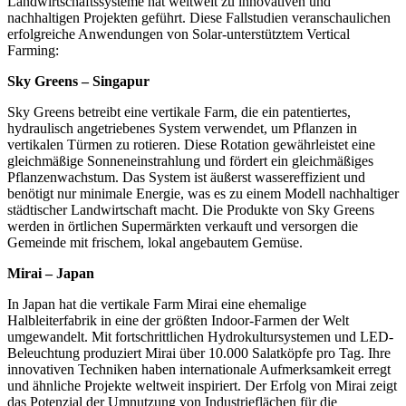
Landwirtschaftssysteme hat weltweit zu innovativen und
nachhaltigen Projekten geführt. Diese Fallstudien veranschaulichen
erfolgreiche Anwendungen von Solar-unterstütztem Vertical
Farming:
Sky Greens – Singapur
Sky Greens betreibt eine vertikale Farm, die ein patentiertes,
hydraulisch angetriebenes System verwendet, um Pflanzen in
vertikalen Türmen zu rotieren. Diese Rotation gewährleistet eine
gleichmäßige Sonneneinstrahlung und fördert ein gleichmäßiges
Pflanzenwachstum. Das System ist äußerst wassereffizient und
benötigt nur minimale Energie, was es zu einem Modell nachhaltiger
städtischer Landwirtschaft macht. Die Produkte von Sky Greens
werden in örtlichen Supermärkten verkauft und versorgen die
Gemeinde mit frischem, lokal angebautem Gemüse.
Mirai – Japan
In Japan hat die vertikale Farm Mirai eine ehemalige
Halbleiterfabrik in eine der größten Indoor-Farmen der Welt
umgewandelt. Mit fortschrittlichen Hydrokultursystemen und LED-
Beleuchtung produziert Mirai über 10.000 Salatköpfe pro Tag. Ihre
innovativen Techniken haben internationale Aufmerksamkeit erregt
und ähnliche Projekte weltweit inspiriert. Der Erfolg von Mirai zeigt
das Potenzial der Umnutzung von Industrieflächen für die