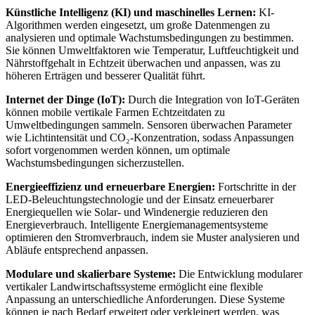
Künstliche Intelligenz (KI) und maschinelles Lernen:
KI-
Algorithmen werden eingesetzt, um große Datenmengen zu
analysieren und optimale Wachstumsbedingungen zu bestimmen.
Sie können Umweltfaktoren wie Temperatur, Luftfeuchtigkeit und
Nährstoffgehalt in Echtzeit überwachen und anpassen, was zu
höheren Erträgen und besserer Qualität führt.
Internet der Dinge (IoT):
Durch die Integration von IoT-Geräten
können mobile vertikale Farmen Echtzeitdaten zu
Umweltbedingungen sammeln. Sensoren überwachen Parameter
wie Lichtintensität und CO₂-Konzentration, sodass Anpassungen
sofort vorgenommen werden können, um optimale
Wachstumsbedingungen sicherzustellen.
Energieeffizienz und erneuerbare Energien:
Fortschritte in der
LED-Beleuchtungstechnologie und der Einsatz erneuerbarer
Energiequellen wie Solar- und Windenergie reduzieren den
Energieverbrauch. Intelligente Energiemanagementsysteme
optimieren den Stromverbrauch, indem sie Muster analysieren und
Abläufe entsprechend anpassen.
Modulare und skalierbare Systeme:
Die Entwicklung modularer
vertikaler Landwirtschaftssysteme ermöglicht eine flexible
Anpassung an unterschiedliche Anforderungen. Diese Systeme
können je nach Bedarf erweitert oder verkleinert werden, was